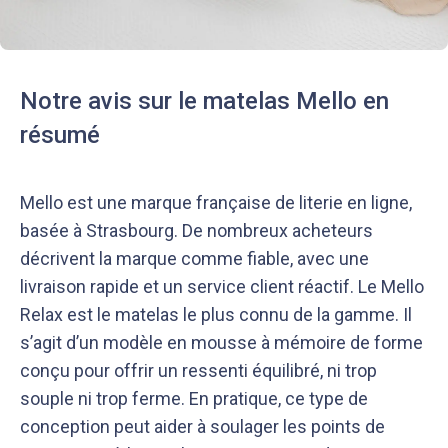
Notre avis sur le matelas Mello en
résumé
Notre équipe éditoriale, ainsi que nos experts
Nous vérifions que le contenu de nos articles est
médicaux étudient chaque article avec soin, pour
en phase avec la littérature scientifique ainsi
Mello est une marque française de literie en ligne,
s’assurer de la précision des informations et de
qu’avec les dernières recommandations des
basée à Strasbourg. De nombreux acheteurs
la fiabilité des sources
experts
décrivent la marque comme fiable, avec une
livraison rapide et un service client réactif. Le Mello
Relax est le matelas le plus connu de la gamme. Il
s’agit d’un modèle en mousse à mémoire de forme
conçu pour offrir un ressenti équilibré, ni trop
souple ni trop ferme. En pratique, ce type de
conception peut aider à soulager les points de