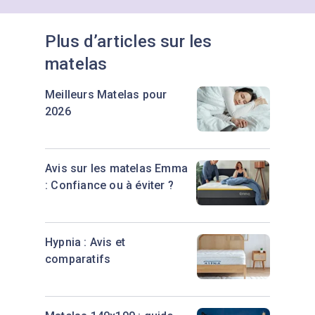
tester sans risque.
fermé les jours fériés)
Formulaire en ligne
:
Plus d’articles sur les
https://hello.tediber.com/fr-
matelas
FR/contact
Meilleurs Matelas pour
2026
Avis sur les matelas Emma
: Confiance ou à éviter ?
Hypnia : Avis et
comparatifs