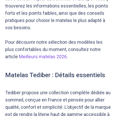
trouverez les informations essentielles, les points
forts et les points faibles, ainsi que des conseils
pratiques pour choisir le matelas le plus adapté à
vos besoins.
Notre équipe éditoriale, ainsi que nos experts
Nous vérifions que le contenu de nos articles est
médicaux étudient chaque article avec soin, pour
en phase avec la littérature scientifique ainsi
Pour découvrir notre sélection des modèles les
s’assurer de la précision des informations et de
qu’avec les dernières recommandations des
plus confortables du moment, consultez notre
la fiabilité des sources
experts
article
Meilleurs matelas 2026
.
Matelas Tediber : Détails essentiels
Tediber propose une collection complète dédiée au
sommeil, conçue en France et pensée pour allier
qualité, confort et simplicité. L’objectif de la marque
est de rendre la literie haut de gamme accessible à