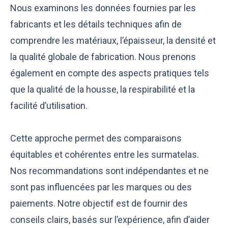
Nous examinons les données fournies par les
fabricants et les détails techniques afin de
comprendre les matériaux, l’épaisseur, la densité et
la qualité globale de fabrication. Nous prenons
également en compte des aspects pratiques tels
que la qualité de la housse, la respirabilité et la
Notre équipe éditoriale, ainsi que nos experts
Nous vérifions que le contenu de nos articles est
médicaux étudient chaque article avec soin, pour
en phase avec la littérature scientifique ainsi
facilité d’utilisation.
s’assurer de la précision des informations et de
qu’avec les dernières recommandations des
la fiabilité des sources
experts
Cette approche permet des comparaisons
équitables et cohérentes entre les surmatelas.
Nos recommandations sont indépendantes et ne
sont pas influencées par les marques ou des
paiements. Notre objectif est de fournir des
conseils clairs, basés sur l’expérience, afin d’aider