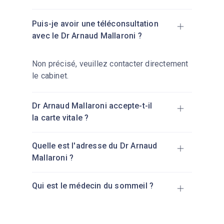
Puis-je avoir une téléconsultation
avec le
Dr Arnaud Mallaroni ?
Non précisé, veuillez contacter directement
le cabinet.
Dr Arnaud Mallaroni accepte-t-il
la carte vitale ?
Oui, la carte Vitale est acceptée.
Quelle est l'adresse du Dr Arnaud
Mallaroni ?
Cabinet médical des docteurs Chiarelli,
Qui est le médecin du sommeil ?
Tafani, Lassus et Mallaroni : Rond point
d'Arca - La Rocade, Lieu-dit Campiccioli,
Un médecin du sommeil est un spécialiste
20137 Porto-Vecchio