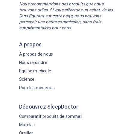
qui diagnostique et traite les troubles du
Nous recommandons des produits que nous
sommeil comme l’apnée du sommeil,
trouvons utiles. Si vous effectuez un achat via les
liens figurant sur cette page, nous pouvons
l’insomnie ou l’hypersomnie.
En savoir plus
percevoir une petite commission, sans frais
sur les médecins du sommeil
supplémentaires pour vous.
A propos
À propos de nous
Nous rejoindre
Equipe medicale
Science
Pour les médecins
Découvrez SleepDoctor
Comparatif produits de sommeil
Matelas
Oreiller