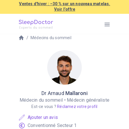
Ventes d'hiver : –30 % sur un nouveau matelas.
Voir l’offre
Médecins du sommeil
Dr Arnaud
Mallaroni
Médecin du sommeil • Médecin généraliste
Est-ce vous ?
Réclamez votre profil
Ajouter un avis
C
onventionné
Secteur 1