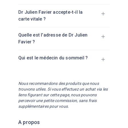
Dr Julien Favier accepte-t-il la
carte vitale ?
Oui, le Dr Julien Favier accepte la Carte
Quelle est l'adresse de Dr Julien
Vitale.
Favier ?
Qui est le médecin du sommeil ?
Lieu 1 :
Somnidoc – Pathologies du
Sommeil, 527 Chemin de la Tuilerie,
42300 Villerest
Un médecin du sommeil est un spécialiste
Lieu 2 :
Somnidoc - Hopital Privé du
qui diagnostique et traite les troubles du
Nous recommandons des produits que nous
Pays de Savoie (Bloc ROUGE), 19 Avenue
sommeil comme l’apnée du sommeil,
trouvons utiles. Si vous effectuez un achat via les
Pierre Mendès France, 74100
liens figurant sur cette page, nous pouvons
l’insomnie ou l’hypersomnie.
En savoir plus
Annemasse
percevoir une petite commission, sans frais
sur les médecins du sommeil
Lieu 3 :
Somnidoc - Hopital Paray le
supplémentaires pour vous.
Monial (apnée du sommeil, permis de
conduire), Boulevard Des Charmes,
A propos
71600 Paray Le Monial