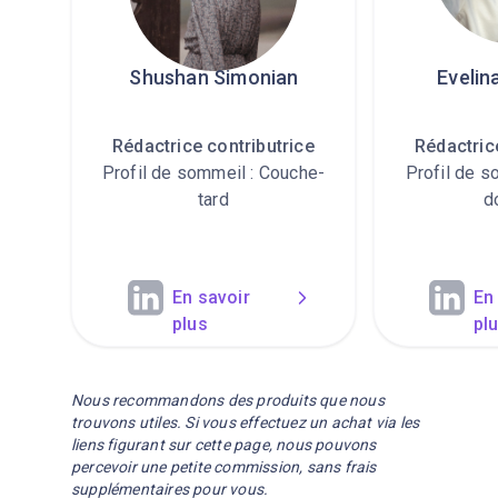
Shushan Simonian
Evelin
Rédactrice contributrice
Rédactric
Profil de sommeil : Couche-
Profil de s
tard
d
En savoir
En
plus
pl
Nous recommandons des produits que nous
trouvons utiles. Si vous effectuez un achat via les
liens figurant sur cette page, nous pouvons
percevoir une petite commission, sans frais
supplémentaires pour vous.