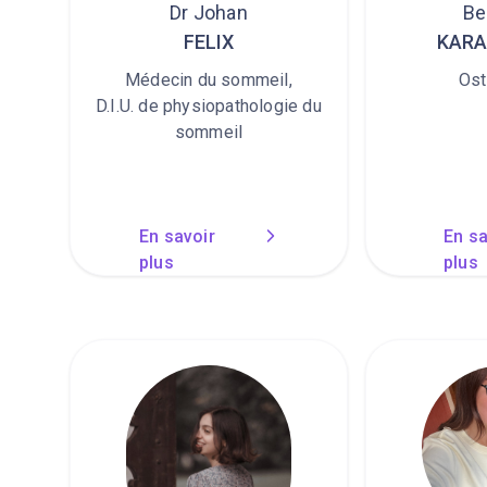
Dr Johan
Be
FELIX
KARA
Médecin du sommeil,
Ost
D.I.U. de physiopathologie du
sommeil
En savoir
En sa
plus
plus