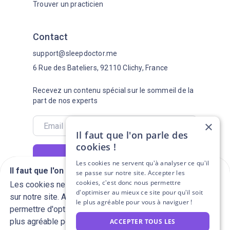
Trouver un practicien
Contact
support@sleepdoctor.me
6 Rue des Bateliers, 92110 Clichy, France
Recevez un contenu spécial sur le sommeil de la
part de nos experts
×
Il faut que l'on parle des
cookies !
S'abonner
Les cookies ne servent qu'à analyser ce qu'il
Il faut que l'on parle des cookies !
se passe sur notre site. Accepter les
Suivez-
cookies, c'est donc nous permettre
Les cookies ne servent qu'à analyser ce qu'il se passe
nous
d'optimiser au mieux ce site pour qu'il soit
sur notre site. Accepter les cookies, c'est donc nous
le plus agréable pour vous à naviguer !
permettre d'optimiser au mieux ce site pour qu'il soit le
English Version
plus agréable pour vous à naviguer !
ACCEPTER TOUS LES