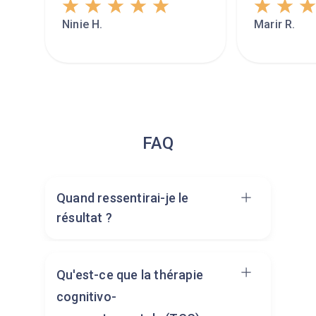
Ninie H.
Marir R.
FAQ
Quand ressentirai-je le
résultat ?
En fonction de votre situation, vous
Qu'est-ce que la thérapie
pouvez ressentir une amélioration
cognitivo-
du sommeil dès quelques jours. De