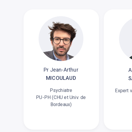
ologue
Découvrez tous les médecins
Pr Jean-Arthur
A
MICOULAUD
S
Psychiatre
Expert v
PU-PH (CHU et Univ. de
Bordeaux)