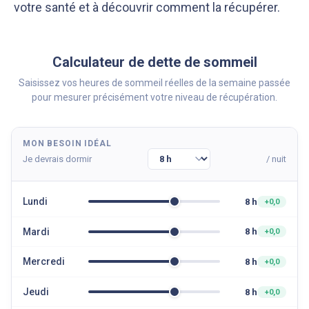
votre santé et à découvrir comment la récupérer.
Calculateur de dette de sommeil
Saisissez vos heures de sommeil réelles de la semaine passée
pour mesurer précisément votre niveau de récupération.
MON BESOIN IDÉAL
Notre équipe éditoriale, ainsi que nos experts
Nous vérifions que le contenu de nos articles est
médicaux étudient chaque article avec soin, pour
en phase avec la littérature scientifique ainsi
Je devrais dormir
/ nuit
s’assurer de la précision des informations et de
qu’avec les dernières recommandations des
la fiabilité des sources
experts
Lundi
8 h
+0,0
Mardi
8 h
+0,0
Mercredi
8 h
+0,0
Jeudi
8 h
+0,0