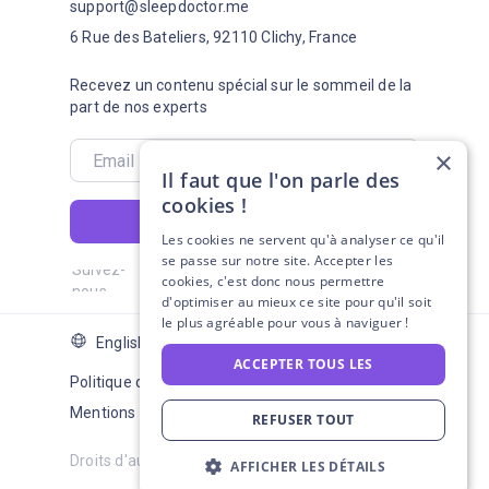
support@sleepdoctor.me
6 Rue des Bateliers, 92110 Clichy, France
Recevez un contenu spécial sur le sommeil de la
part de nos experts
×
Il faut que l'on parle des
cookies !
S'abonner
Les cookies ne servent qu'à analyser ce qu'il
se passe sur notre site. Accepter les
Suivez-
cookies, c'est donc nous permettre
nous
d'optimiser au mieux ce site pour qu'il soit
le plus agréable pour vous à naviguer !
English Version
ACCEPTER TOUS LES
Politique de confidentialité
Mentions légales
REFUSER TOUT
Droits d'auteur SLEEPDOCTOR © 2021 – 2026
AFFICHER LES DÉTAILS