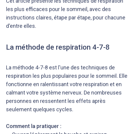
Cet article présente les techniques de respiration
les plus efficaces pour le sommeil, avec des
instructions claires, étape par étape, pour chacune
d'entre elles.
La méthode de respiration 4-7-8
Notre équipe éditoriale, ainsi que nos experts
Nous vérifions que le contenu de nos articles est
médicaux étudient chaque article avec soin, pour
en phase avec la littérature scientifique ainsi
s’assurer de la précision des informations et de
qu’avec les dernières recommandations des
La méthode 4-7-8 est l'une des techniques de
la fiabilité des sources
experts
respiration les plus populaires pour le sommeil. Elle
fonctionne en ralentissant votre respiration et en
calmant votre système nerveux. De nombreuses
personnes en ressentent les effets après
seulement quelques cycles.
Comment la pratiquer :