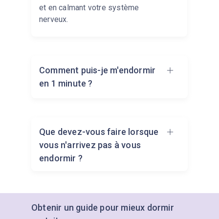
et en calmant votre système
nerveux.
Comment puis-je m'endormir
en 1 minute ?
Aucune technique ne garantit le
Que devez-vous faire lorsque
sommeil en exactement une
vous n'arrivez pas à vous
minute, mais certaines s'en
endormir ?
rapprochent. La méthode militaire —
qui consiste à détendre chaque
muscle, du visage jusqu'aux orteils,
tout en libérant l'esprit — s'avère
Tout d'abord, ne restez pas allongé
Obtenir un guide pour mieux dormir
efficace en moins de deux minutes
dans votre lit à essayer de forcer