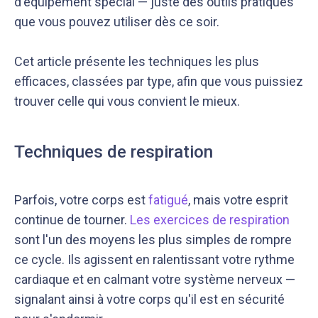
d'équipement spécial — juste des outils pratiques
que vous pouvez utiliser dès ce soir.
Cet article présente les techniques les plus
efficaces, classées par type, afin que vous puissiez
trouver celle qui vous convient le mieux.
Notre équipe éditoriale, ainsi que nos experts
Nous vérifions que le contenu de nos articles est
médicaux étudient chaque article avec soin, pour
en phase avec la littérature scientifique ainsi
Techniques de respiration
s’assurer de la précision des informations et de
qu’avec les dernières recommandations des
la fiabilité des sources
experts
Parfois, votre corps est
fatigué
, mais votre esprit
continue de tourner.
Les exercices de respiration
sont l'un des moyens les plus simples de rompre
ce cycle. Ils agissent en ralentissant votre rythme
cardiaque et en calmant votre système nerveux —
signalant ainsi à votre corps qu'il est en sécurité