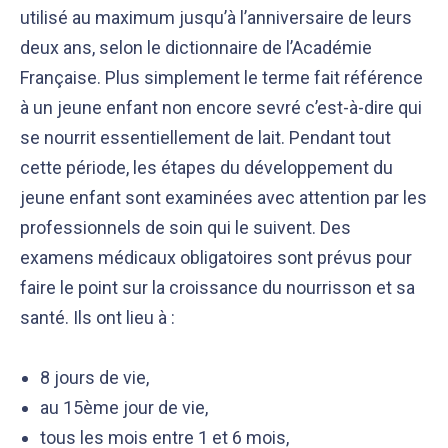
utilisé au maximum jusqu’à l’anniversaire de leurs
deux ans, selon le dictionnaire de l’Académie
Française. Plus simplement le terme fait référence
à un jeune enfant non encore sevré c’est-à-dire qui
se nourrit essentiellement de lait. Pendant tout
cette période, les étapes du développement du
jeune enfant sont examinées avec attention par les
Notre équipe éditoriale, ainsi que nos experts
Nous vérifions que le contenu de nos articles est
professionnels de soin qui le suivent. Des
médicaux étudient chaque article avec soin, pour
en phase avec la littérature scientifique ainsi
examens médicaux obligatoires sont prévus pour
s’assurer de la précision des informations et de
qu’avec les dernières recommandations des
la fiabilité des sources
experts
faire le point sur la croissance du nourrisson et sa
santé. Ils ont lieu à :
8 jours de vie,
au 15ème jour de vie,
tous les mois entre 1 et 6 mois,