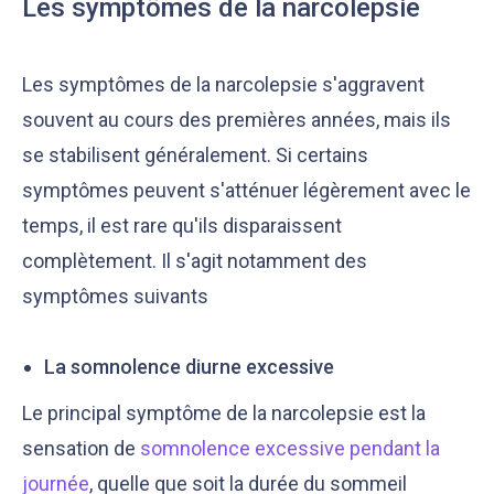
Les symptômes de la narcolepsie
Les symptômes de la narcolepsie s'aggravent
souvent au cours des premières années, mais ils
se stabilisent généralement. Si certains
symptômes peuvent s'atténuer légèrement avec le
temps, il est rare qu'ils disparaissent
Notre équipe éditoriale, ainsi que nos experts
Nous vérifions que le contenu de nos articles est
complètement. Il s'agit notamment des
médicaux étudient chaque article avec soin, pour
en phase avec la littérature scientifique ainsi
s’assurer de la précision des informations et de
qu’avec les dernières recommandations des
symptômes suivants
la fiabilité des sources
experts
La somnolence diurne excessive
Le principal symptôme de la narcolepsie est la
sensation de
somnolence excessive pendant la
journée
, quelle que soit la durée du sommeil