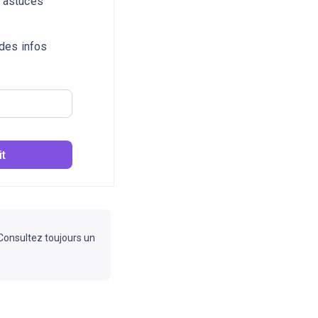
 astuces
 des infos
it
 Consultez toujours un