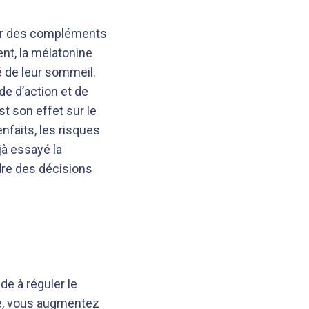
ler des compléments
nt, la mélatonine
é de leur sommeil.
e d’action et de
st son effet sur le
nfaits, les risques
jà essayé la
ndre des décisions
de à réguler le
e, vous augmentez