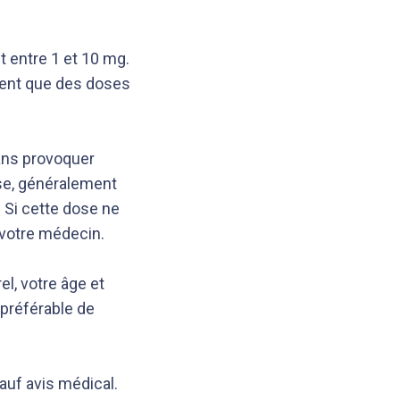
t entre 1 et 10 mg.
ment que des doses
sans provoquer
se, généralement
 Si cette dose ne
 votre médecin.
l, votre âge et
t préférable de
uf avis médical.