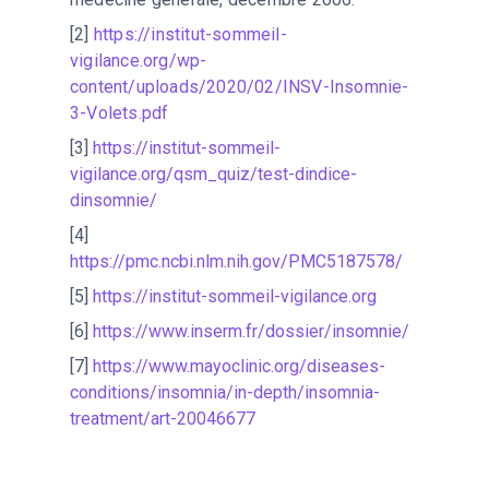
[2]
https://institut-sommeil-
vigilance.org/wp-
content/uploads/2020/02/INSV-Insomnie-
3-Volets.pdf
[3]
https://institut-sommeil-
vigilance.org/qsm_quiz/test-dindice-
dinsomnie/
[4]
https://pmc.ncbi.nlm.nih.gov/PMC5187578/
[5]
https://institut-sommeil-vigilance.org
[6]
https://www.inserm.fr/dossier/insomnie/
[7]
https://www.mayoclinic.org/diseases-
conditions/insomnia/in-depth/insomnia-
treatment/art-20046677