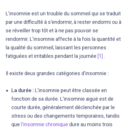
L'insomnie est un trouble du sommeil qui se traduit
par une difficulté à s'endormir, à rester endormi ou à
se réveiller trop tôt et à ne pas pouvoir se
rendormir. L'insomnie affecte à la fois la quantité et
la qualité du sommeil, laissant les personnes
fatiguées et irritables pendant la journée
[1]
.
Notre équipe éditoriale, ainsi que nos experts
Nous vérifions que le contenu de nos articles est
médicaux étudient chaque article avec soin, pour
en phase avec la littérature scientifique ainsi
s’assurer de la précision des informations et de
qu’avec les dernières recommandations des
Il existe deux grandes catégories d'insomnie :
la fiabilité des sources
experts
La durée :
L'insomnie peut être classée en
fonction de sa durée. L'insomnie aiguë est de
courte durée, généralement déclenchée par le
stress ou des changements temporaires, tandis
que
l'insomnie chronique
dure au moins trois