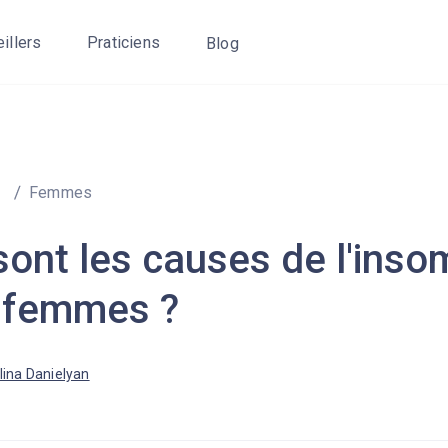
eillers
Praticiens
Blog
Femmes
sont les causes de l'inso
s femmes ?
lina Danielyan