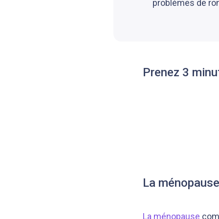
problèmes de ron
Prenez 3 minu
La ménopaus
La ménopause
comm