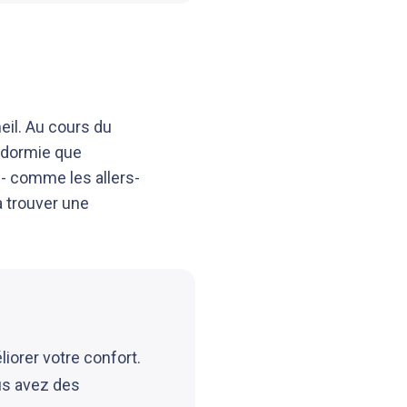
il. Au cours du
endormie que
 - comme les allers-
à trouver une
iorer votre confort.
us avez des