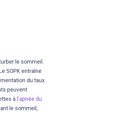
turber le sommeil.
 Le SOPK entraîne
gmentation du taux
nts peuvent
ettes à
l'apnée du
dant le sommeil,