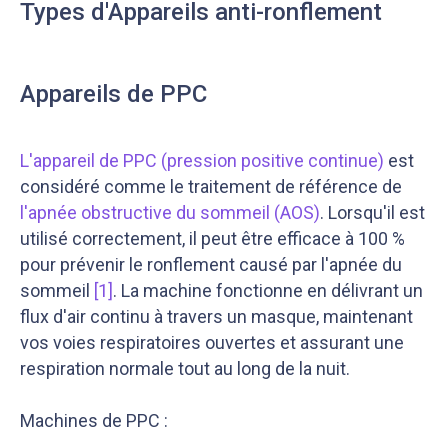
Types d'Appareils anti-ronflement
Appareils de PPC
L'appareil de PPC (pression positive continue)
est
Notre équipe éditoriale, ainsi que nos experts
Nous vérifions que le contenu de nos articles est
considéré comme le traitement de référence de
médicaux étudient chaque article avec soin, pour
en phase avec la littérature scientifique ainsi
s’assurer de la précision des informations et de
qu’avec les dernières recommandations des
l'apnée obstructive du sommeil (AOS)
. Lorsqu'il est
la fiabilité des sources
experts
utilisé correctement, il peut être efficace à 100 %
pour prévenir le ronflement causé par l'apnée du
sommeil
[1]
. La machine fonctionne en délivrant un
flux d'air continu à travers un masque, maintenant
vos voies respiratoires ouvertes et assurant une
respiration normale tout au long de la nuit.
Machines de PPC :