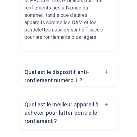
le PPC sont très efficaces pour les
ronflements liés à l'apnée du
sommeil, tandis que d'autres
appareils comme les OAM et les
bandelettes nasales sont efficaces
pour les ronflements plus légers.
Quel est le dispositif anti-
ronflement numéro 1 ?
La machine PPC est considérée
Quel est le meilleur appareil à
comme l'appareil le plus efficace
acheter pour lutter contre le
contre le ronflement dû à l'apnée
ronflement ?
du sommeil. Pour les ronflements
non liés à l'apnée du sommeil, les