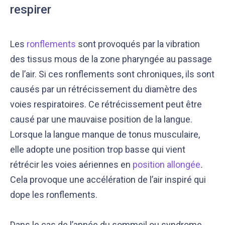
respirer
Les
ronflements
sont provoqués par la vibration
des tissus mous de la zone pharyngée au passage
de l’air. Si ces ronflements sont chroniques, ils sont
causés par un rétrécissement du diamètre des
voies respiratoires. Ce rétrécissement peut être
causé par une mauvaise position de la langue.
Notre équipe éditoriale, ainsi que nos experts
Nous vérifions que le contenu de nos articles est
Lorsque la langue manque de tonus musculaire,
médicaux étudient chaque article avec soin, pour
en phase avec la littérature scientifique ainsi
s’assurer de la précision des informations et de
qu’avec les dernières recommandations des
elle adopte une position trop basse qui vient
la fiabilité des sources
experts
rétrécir les voies aériennes en
position allongée
.
Cela provoque une accélération de l’air inspiré qui
dope les ronflements.
Dans le cas de l’apnée du sommeil ou syndrome