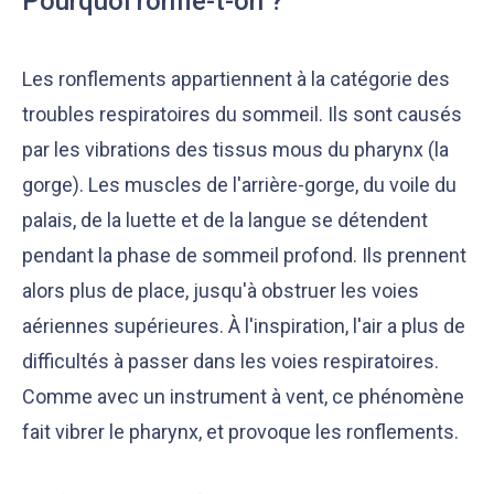
Pourquoi ronfle-t-on ?
Les ronflements appartiennent à la catégorie des
troubles respiratoires du sommeil. Ils sont causés
par les vibrations des tissus mous du pharynx (la
gorge). Les muscles de l'arrière-gorge, du voile du
palais, de la luette et de la langue se détendent
pendant la phase de sommeil profond. Ils prennent
Notre équipe éditoriale, ainsi que nos experts
Nous vérifions que le contenu de nos articles est
alors plus de place, jusqu'à obstruer les voies
médicaux étudient chaque article avec soin, pour
en phase avec la littérature scientifique ainsi
s’assurer de la précision des informations et de
qu’avec les dernières recommandations des
aériennes supérieures. À l'inspiration, l'air a plus de
la fiabilité des sources
experts
difficultés à passer dans les voies respiratoires.
Comme avec un instrument à vent, ce phénomène
fait vibrer le pharynx, et provoque les ronflements.