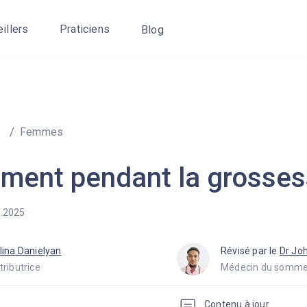
eillers
Praticiens
Blog
Femmes
ement pendant la grosse
1.2025
lina Danielyan
Révisé par le
Dr Jo
tributrice
Médecin du somme
Contenu à jour