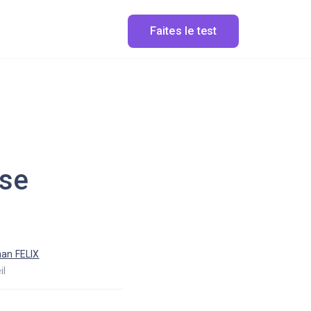
Faites le test
sse
han FELIX
il