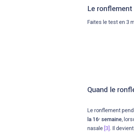
Le ronflement 
Faites le test en 3 
Quand le ronf
Le ronflement pen
la 16ᵉ semaine
, lo
nasale
[3]
. Il devien