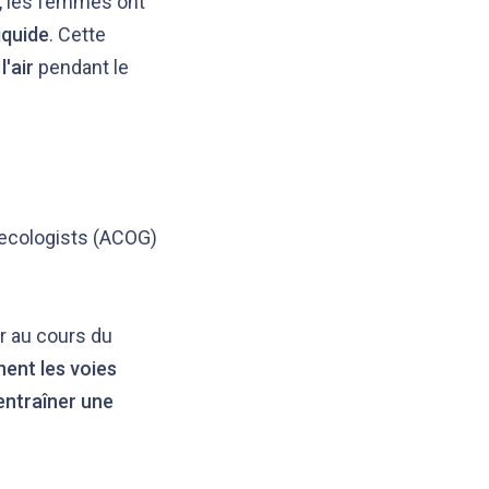
e, les femmes ont
iquide
. Cette
l'air
pendant le
necologists (ACOG)
er au cours du
nent les voies
entraîner une