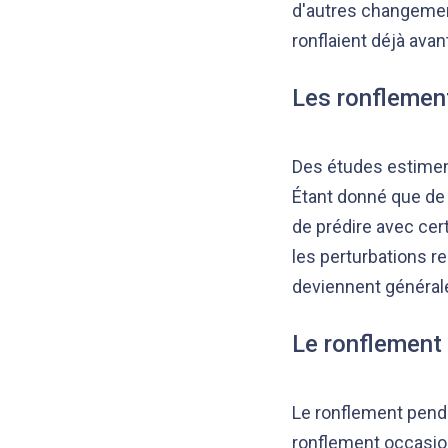
d'autres changemen
ronflaient déjà ava
Les ronflement
Des études estimen
Étant donné que de m
de prédire avec cer
les perturbations r
deviennent général
Le ronflement 
Le ronflement penda
ronflement occasion