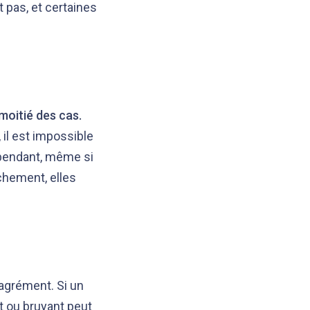
pas, et certaines
moitié des cas.
 il est impossible
ependant, même si
chement, elles
agrément. Si un
t ou bruyant peut