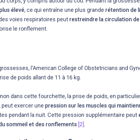
 du corps, y compris autour du cou. Pendant la grossess
plus élevé
, ce qui entraîne une plus grande
rétention de l
des voies respiratoires peut
restreindre la circulation de 
orise le ronflement.
 grossesses, l'American College of Obstetricians and Gy
e de poids allant de 11 à 16 kg.
on dans cette fourchette, la prise de poids, en particuli
, peut exercer une
pression sur les muscles qui maintien
es pendant la nuit. Cette pression supplémentaire peut
du sommeil et des ronflements
[2]
.