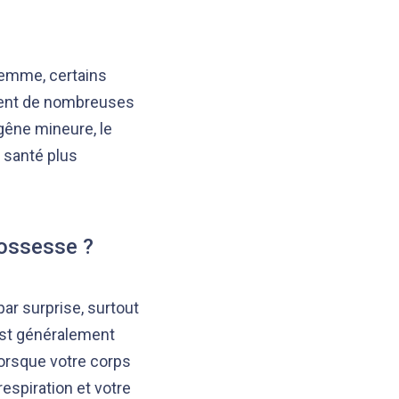
femme, certains
sent de nombreuses
gêne mineure, le
 santé plus
rossesse ?
r surprise, surtout
 est généralement
lorsque votre corps
espiration et votre