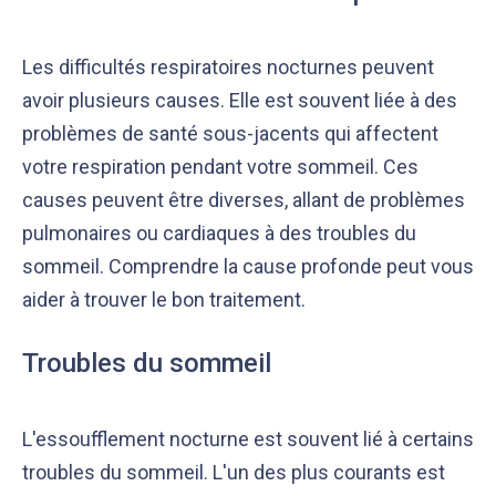
Les difficultés respiratoires nocturnes peuvent
avoir plusieurs causes. Elle est souvent liée à des
problèmes de santé sous-jacents qui affectent
votre respiration pendant votre sommeil. Ces
causes peuvent être diverses, allant de problèmes
Notre équipe éditoriale, ainsi que nos experts
Nous vérifions que le contenu de nos articles est
pulmonaires ou cardiaques à des troubles du
médicaux étudient chaque article avec soin, pour
en phase avec la littérature scientifique ainsi
sommeil. Comprendre la cause profonde peut vous
s’assurer de la précision des informations et de
qu’avec les dernières recommandations des
la fiabilité des sources
experts
aider à trouver le bon traitement.
Troubles du sommeil
L'essoufflement nocturne est souvent lié à certains
troubles du sommeil. L'un des plus courants est