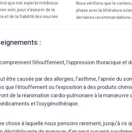
 ainsi que nos experts médicaux
Nous vérifions que le contenu
vec soin, pour s’assurer de la
phase avec la littérature scie
s et de la fiabilité des sources
dernières recommandations 
seignements :
mprennent l’étouffement, l'oppression thoracique et des
ut être causée par des allergies, l'asthme, l'apnée du s
es que l'étouffement ou l'exposition à des produits chim
vont de la réanimation cardio-pulmonaire à la manœuvre 
médicaments et l'oxygénothérapie.
une chose à laquelle nous pensons rarement, jusqu'à ce q
ion déstabilisante de manquer d'air peut survenir soudaine