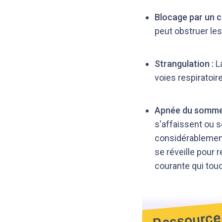
Blocage par un c
peut obstruer les 
Strangulation :
L
voies respiratoire
Apnée du sommei
s'affaissent ou 
considérablement 
se réveille pour 
courante qui tou
Ressource