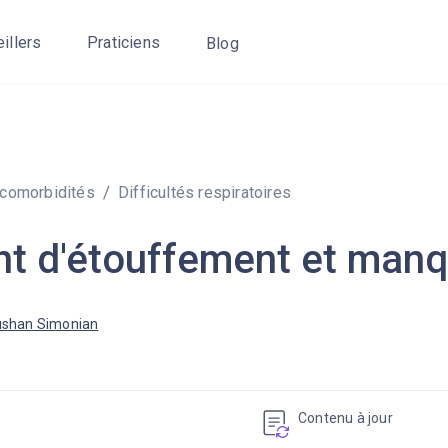
eillers
Praticiens
Blog
 comorbidités
Difficultés respiratoires
t d'étouffement et manqu
shan Simonian
Contenu à jour