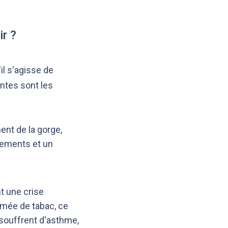
r ?
il s'agisse de
ntes sont les
ent de la gorge,
sements et un
t une crise
umée de tabac, ce
s souffrent d'asthme,