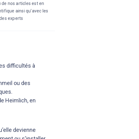
 de nos articles est en
ntifique ainsi qu’avec les
des experts
 difficultés à
ommeil ou des
iques.
de Heimlich, en
u'elle devienne
ment ou s'installer