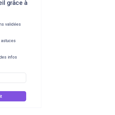
il grâce à
s validées
 astuces
 des infos
it