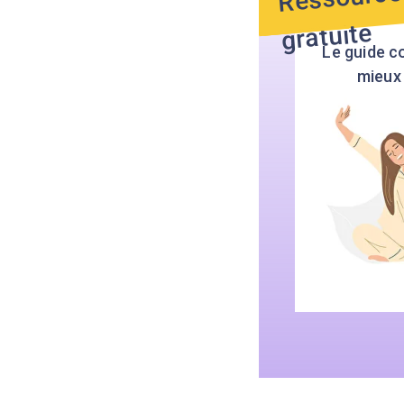
gratuite
Le guide c
mieux