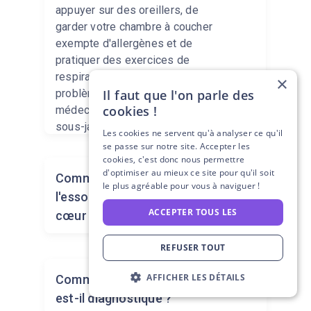
appuyer sur des oreillers, de
garder votre chambre à coucher
exempte d'allergènes et de
pratiquer des exercices de
respiration profonde. Si le
×
problème persiste, consultez un
Il faut que l'on parle des
cookies !
médecin pour identifier la cause
sous-jacente.
Les cookies ne servent qu'à analyser ce qu'il
se passe sur notre site. Accepter les
cookies, c'est donc nous permettre
d'optimiser au mieux ce site pour qu'il soit
Comment savoir si
le plus agréable pour vous à naviguer !
l'essoufflement provient du
ACCEPTER TOUS LES
cœur ou des poumons ?
REFUSER TOUT
L'essoufflement d'origine
AFFICHER LES DÉTAILS
Comment l'essoufflement
cardiaque s'accompagne souvent
est-il diagnostiqué ?
d'un gonflement des jambes. S'il