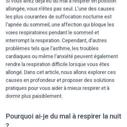
Si vous avez déjà eu du mal à respirer en position
allongée, vous n'êtes pas seul. L'une des causes
les plus courantes de suffocation nocturne est
l'apnée du sommeil, une affection qui bloque les
voies respiratoires pendant le sommeil et
interrompt la respiration. Cependant, d'autres
problèmes tels que l'asthme, les troubles
cardiaques ou même l'anxiété peuvent également
rendre la respiration difficile lorsque vous êtes
allongé. Dans cet article, nous allons explorer ces
causes en profondeur et proposer des solutions
Notre équipe éditoriale, ainsi que nos experts
Nous vérifions que le contenu de nos articles est
médicaux étudient chaque article avec soin, pour
en phase avec la littérature scientifique ainsi
pratiques pour vous aider à mieux respirer et à
s’assurer de la précision des informations et de
qu’avec les dernières recommandations des
dormir plus paisiblement.
la fiabilité des sources
experts
Pourquoi ai-je du mal à respirer la nuit
?