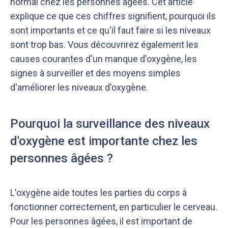
normal chez les personnes âgées. Cet article
explique ce que ces chiffres signifient, pourquoi ils
sont importants et ce qu'il faut faire si les niveaux
sont trop bas. Vous découvrirez également les
causes courantes d'un manque d'oxygène, les
signes à surveiller et des moyens simples
d'améliorer les niveaux d'oxygène.
Notre équipe éditoriale, ainsi que nos experts
Nous vérifions que le contenu de nos articles est
médicaux étudient chaque article avec soin, pour
en phase avec la littérature scientifique ainsi
Pourquoi la surveillance des niveaux
s’assurer de la précision des informations et de
qu’avec les dernières recommandations des
la fiabilité des sources
experts
d'oxygène est importante chez les
personnes âgées ?
L'oxygène aide toutes les parties du corps à
fonctionner correctement, en particulier le cerveau.
Pour les personnes âgées, il est important de