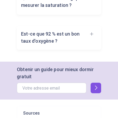
mesurer la saturation ?
L'index ou le majeur donne
Est-ce que 92 % est un bon
généralement la mesure la plus
taux d'oxygène ?
précise lors de l'utilisation d'un
oxymètre de pouls.
Pour les personnes âgées, un taux
Obtenir un guide pour mieux dormir
de 92 % est faible et peut
gratuit
nécessiter une attention
particulière. Il est préférable de
consulter un médecin, en particulier
en cas de symptômes tels que
l'essoufflement.
Sources