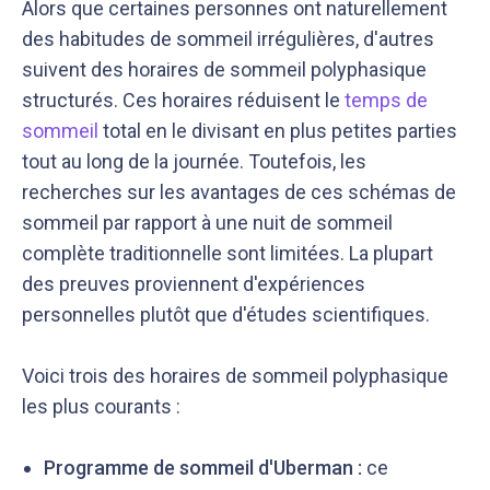
Alors que certaines personnes ont naturellement
des habitudes de sommeil irrégulières, d'autres
suivent des horaires de sommeil polyphasique
structurés. Ces horaires réduisent le
temps de
sommeil
total en le divisant en plus petites parties
tout au long de la journée. Toutefois, les
recherches sur les avantages de ces schémas de
Notre équipe éditoriale, ainsi que nos experts
Nous vérifions que le contenu de nos articles est
médicaux étudient chaque article avec soin, pour
en phase avec la littérature scientifique ainsi
sommeil par rapport à une nuit de sommeil
s’assurer de la précision des informations et de
qu’avec les dernières recommandations des
complète traditionnelle sont limitées. La plupart
la fiabilité des sources
experts
des preuves proviennent d'expériences
personnelles plutôt que d'études scientifiques.
Voici trois des horaires de sommeil polyphasique
les plus courants :
Programme de sommeil d'Uberman :
ce