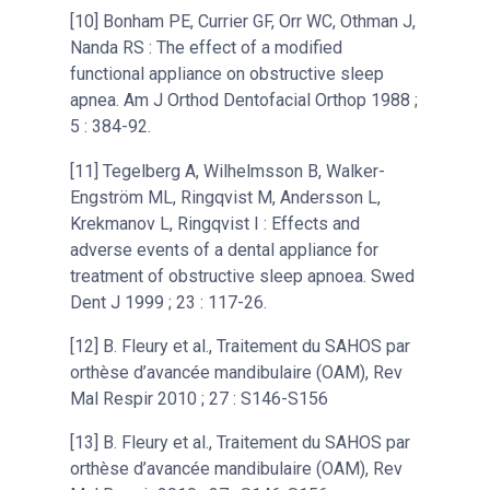
[10] Bonham PE, Currier GF, Orr WC, Othman J,
Nanda RS : The effect of a modified
functional appliance on obstructive sleep
apnea. Am J Orthod Dentofacial Orthop 1988 ;
5 : 384-92.
[11] Tegelberg A, Wilhelmsson B, Walker-
Engström ML, Ringqvist M, Andersson L,
Krekmanov L, Ringqvist I : Effects and
adverse events of a dental appliance for
treatment of obstructive sleep apnoea. Swed
Dent J 1999 ; 23 : 117-26.
[12] B. Fleury et al., Traitement du SAHOS par
orthèse d’avancée mandibulaire (OAM), Rev
Mal Respir 2010 ; 27 : S146-S156
[13] B. Fleury et al., Traitement du SAHOS par
orthèse d’avancée mandibulaire (OAM), Rev