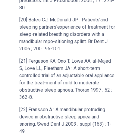
predictors. Int J Prosthodont 2004 ; 17 : 274-
80.
[20] Bates CJ, McDonald JP : Patients’and
sleeping partners’experience of treatment for
sleep-related breathing disorders with a
mandibular repo-sitioning splint. Br Dent J
2006 ; 200 : 95-101.
[21] Ferguson KA, Ono T, Lowe AA, al-Majed
S, Love LL, Fleetham JA : A short-term
controlled trial of an adjustable oral appliance
for the treat-ment of mild to moderate
obstructive sleep apnoea. Thorax 1997 ; 52 :
362-8.
[22] Fransson A : A mandibular protruding
device in obstructive sleep apnea and
snoring. Swed Dent J 2003 ; suppl (163) : 1-
49.