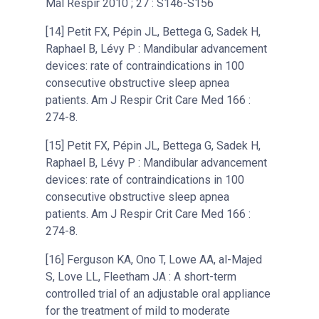
Mal Respir 2010 ; 27 : S146-S156
[14] Petit FX, Pépin JL, Bettega G, Sadek H,
Raphael B, Lévy P : Mandibular advancement
devices: rate of contraindications in 100
consecutive obstructive sleep apnea
patients. Am J Respir Crit Care Med 166 :
274-8.
[15] Petit FX, Pépin JL, Bettega G, Sadek H,
Raphael B, Lévy P : Mandibular advancement
devices: rate of contraindications in 100
consecutive obstructive sleep apnea
patients. Am J Respir Crit Care Med 166 :
274-8.
[16] Ferguson KA, Ono T, Lowe AA, al-Majed
S, Love LL, Fleetham JA : A short-term
controlled trial of an adjustable oral appliance
for the treatment of mild to moderate