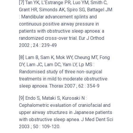
[7] Tan YK, L’Estrange PR, Luo YM, Smith C,
Grant HR, Simonds AK, Spiro SG, Battagel JM
: Mandibular advancement splints and
continuous positive airway pressure in
patients with obstructive sleep apnoea: a
randomized cross-over trial. Eur J Orthod
2002 ; 24 : 239-49
[8] Lam B, Sam K, Mok WY, Cheung MT, Fong
DY, Lam JC, Lam DC, Yam LY, Lp MS :
Randomised study of three non-surgical
treatments in mild to moderate obstructive
sleep apnoea. Thorax 2007 ; 62 : 354-9
[9] Endo S, Mataki S, Kurosaki N :
Cephalometric evaluation of craniofacial and
upper airway structures in Japanese patients
with obstructive sleep apnea. J Med Dent Sci
2003 ; 50 : 109-120.