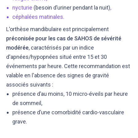
nycturie
(besoin d’uriner pendant la nuit)
,
céphalées matinales
.
L'orthèse mandibulaire est principalement
préconisée pour les cas de SAHOS de sévérité
modérée
, caractérisés par un indice
d'apnées/hypopnées situé entre 15 et 30
événements par heure. Cette recommandation est
valable en l'absence des signes de gravité
Notre équipe éditoriale, ainsi que nos experts
Nous vérifions que le contenu de nos articles est
médicaux étudient chaque article avec soin, pour
en phase avec la littérature scientifique ainsi
associés suivants :
s’assurer de la précision des informations et de
qu’avec les dernières recommandations des
présence d’au moins, 10 micro-éveils par heure
la fiabilité des sources
experts
de sommeil,
présence d’une comorbidité cardio-vasculaire
grave.