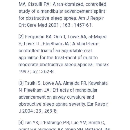
MA, Cistulli PA : A ran-domized, controlled
et qu'elles soient posées par un
study of a mandibular advancement splint
professionnel qualifié.
for obstructive sleep apnea. Am J Respir
Crit Care Med 2001 ; 163 : 1457-61.
[2] Ferguson KA, Ono T, Lowe AA, al-Majed
S, Love LL, Fleetham JA : A short-term
controlled trial of an adjustable oral
appliance for the treat-ment of mild to
moderate obstructive sleep apnoea. Thorax
1997 ; 52 : 362-8.
[3] Tsuiki S, Lowe AA, Almeida FR, Kawahata
N, Fleetham JA : Eff ects of mandibular
advancement on airway curvature and
obstructive sleep apnea severity. Eur Respir
J 2004 ; 23 : 263-8.
[4] Tan YK, L’Estrange PR, Luo YM, Smith C,
Grant HR, Simonds AK, Spiro SG, Battagel JM