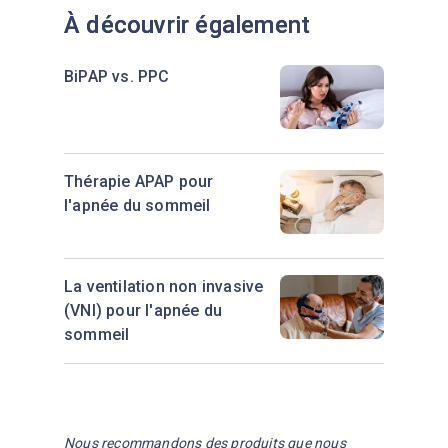
des résultats de l'étude du
À découvrir également
À découvrir également
sommeil. Consultez toujours votre
médecin avant d'effectuer tout
BiPAP vs. PPC
changement.
Thérapie APAP pour
l'apnée du sommeil
La ventilation non invasive
(VNI) pour l'apnée du
sommeil
Nous recommandons des produits que nous