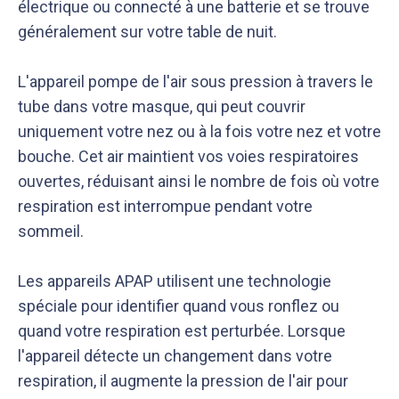
électrique ou connecté à une batterie et se trouve
généralement sur votre table de nuit.
L'appareil pompe de l'air sous pression à travers le
tube dans votre masque, qui peut couvrir
uniquement votre nez ou à la fois votre nez et votre
bouche. Cet air maintient vos voies respiratoires
Notre équipe éditoriale, ainsi que nos experts
Nous vérifions que le contenu de nos articles est
médicaux étudient chaque article avec soin, pour
en phase avec la littérature scientifique ainsi
ouvertes, réduisant ainsi le nombre de fois où votre
s’assurer de la précision des informations et de
qu’avec les dernières recommandations des
respiration est interrompue pendant votre
la fiabilité des sources
experts
sommeil.
Les appareils APAP utilisent une technologie
spéciale pour identifier quand vous ronflez ou
quand votre respiration est perturbée. Lorsque
l'appareil détecte un changement dans votre
respiration, il augmente la pression de l'air pour