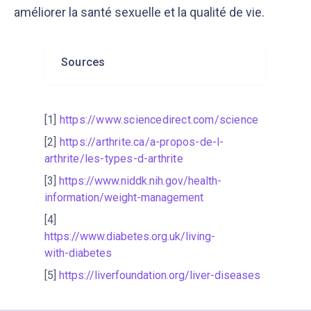
améliorer la santé sexuelle et la qualité de vie.
Sources
[1]
https://www.sciencedirect.com/science
[2]
https://arthrite.ca/a-propos-de-l-
arthrite/les-types-d-arthrite
[3]
https://www.niddk.nih.gov/health-
information/weight-management
[4]
https://www.diabetes.org.uk/living-
with-diabetes
[5]
https://liverfoundation.org/liver-diseases