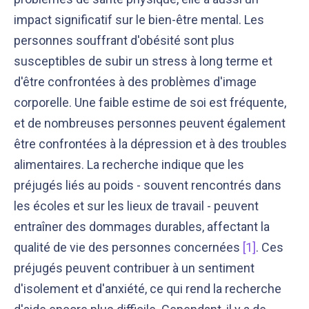
impact significatif sur le bien-être mental. Les
personnes souffrant d'obésité sont plus
susceptibles de subir un stress à long terme et
d'être confrontées à des problèmes d'image
corporelle. Une faible estime de soi est fréquente,
Notre équipe éditoriale, ainsi que nos experts
Nous vérifions que le contenu de nos articles est
et de nombreuses personnes peuvent également
médicaux étudient chaque article avec soin, pour
en phase avec la littérature scientifique ainsi
être confrontées à la dépression et à des troubles
s’assurer de la précision des informations et de
qu’avec les dernières recommandations des
la fiabilité des sources
experts
alimentaires. La recherche indique que les
préjugés liés au poids - souvent rencontrés dans
les écoles et sur les lieux de travail - peuvent
entraîner des dommages durables, affectant la
qualité de vie des personnes concernées
[1]
. Ces
préjugés peuvent contribuer à un sentiment
d'isolement et d'anxiété, ce qui rend la recherche