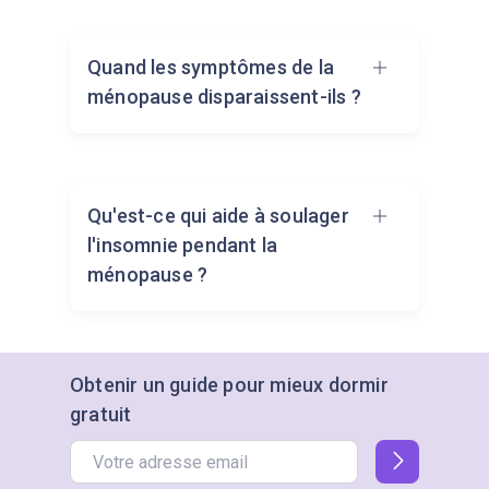
Quand les symptômes de la
ménopause disparaissent-ils ?
Les symptômes s'atténuent
Qu'est-ce qui aide à soulager
généralement quelques années
l'insomnie pendant la
après la ménopause, mais le délai
ménopause ?
varie. Certaines femmes
ressentent des symptômes
pendant quelques années, tandis
que d'autres les ressentent
De bonnes habitudes de sommeil,
Obtenir un guide pour mieux dormir
pendant une décennie ou plus. Les
un exercice régulier et la gestion
gratuit
changements de mode de vie et
du stress peuvent améliorer le
les options médicales peuvent
sommeil. Il est également utile
aider à gérer l'inconfort.
d'éviter la caféine, de respecter un