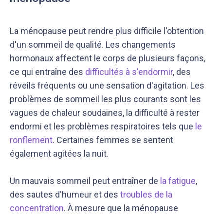
La ménopause peut rendre plus difficile l'obtention
d'un sommeil de qualité. Les changements
hormonaux affectent le corps de plusieurs façons,
ce qui entraîne des
difficultés à s'endormir
, des
réveils fréquents ou une sensation d'agitation. Les
Notre équipe éditoriale, ainsi que nos experts
Nous vérifions que le contenu de nos articles est
médicaux étudient chaque article avec soin, pour
en phase avec la littérature scientifique ainsi
problèmes de sommeil les plus courants sont les
s’assurer de la précision des informations et de
qu’avec les dernières recommandations des
vagues de chaleur soudaines, la difficulté à rester
la fiabilité des sources
experts
endormi et les problèmes respiratoires tels que
le
ronflement
. Certaines femmes se sentent
également agitées la nuit.
Un mauvais sommeil peut entraîner de
la fatigue
,
des sautes d'humeur et des
troubles de la
concentration
. À mesure que la ménopause