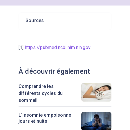
horaire de sommeil régulier et de
se détendre avant de se coucher. Si
l'insomnie persiste, parlez à un
Sources
médecin des possibilités de
traitement.
[1]
https://pubmed.ncbi.nlm.nih.gov
À découvrir également
Comprendre les
différents cycles du
sommeil
L’insomnie empoisonne
jours et nuits